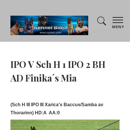
MENY
IPO V Sch H 1 IPO 2 BH
AD Finika´s Mia
(Sch H III IPO III Xarica's Baccus/Samba av
Thorarinn) HD:A AA:0