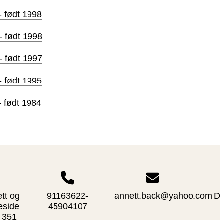
 - født 1998
 - født 1998
 - født 1997
 - født 1995
 - født 1984
ett og
91163622-
annett.back@yahoo.com
D
eside
45904107
 351