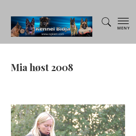
MENY
Mia høst 2008
Kontakttrening og pølsespytting