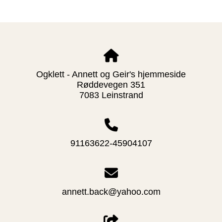
Ogklett - Annett og Geir's hjemmeside
Røddevegen 351
7083 Leinstrand
91163622-45904107
annett.back@yahoo.com