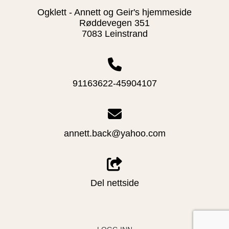
Ogklett - Annett og Geir's hjemmeside
Røddevegen 351
7083 Leinstrand
91163622-45904107
annett.back@yahoo.com
Del nettside